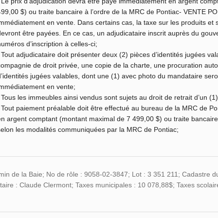
Le prix d’adjudication devra être payé immédiatement en argent comp
499,00 $) ou traite bancaire à l’ordre de la MRC de Pontiac- VENTE P
immédiatement en vente. Dans certains cas, la taxe sur les produits et
devront être payées. En ce cas, un adjudicataire inscrit auprès du gou
numéros d’inscription à celles-ci;
Tout adjudicataire doit présenter deux (2) pièces d’identités jugées vala
compagnie de droit privée, une copie de la charte, une procuration autor
d’identités jugées valables, dont une (1) avec photo du mandataire sero
immédiatement en vente;
Tous les immeubles ainsi vendus sont sujets au droit de retrait d’un (1)
Tout paiement préalable doit être effectué au bureau de la MRC de Po
en argent comptant (montant maximal de 7 499,00 $) ou traite banca
selon les modalités communiquées par la MRC de Pontiac;
in de la Baie; No de rôle : 9058-02-3847; Lot : 3 351 211; Cadastre d
taire : Claude Clermont; Taxes municipales : 10 078,88$; Taxes scolair