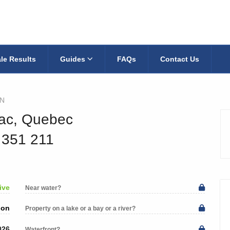
le Results
Guides
FAQs
Contact Us
mN
iac, Quebec
3 351 211
ive
Near water?
ion
Property on a lake or a bay or a river?
026
Waterfront?