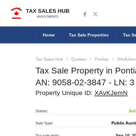
TAX SALES HUB
Follow us on Facebook
Follow us on Twitter
INVESTMENTS
Home
Tax Sale Properties
Tax Sa
Tax Sales Hub
Quebec
Pontiac
XAvKJe
Tax Sale Property in Pont
AN: 9058-02-3847
‐ LN: 
Property Unique ID:
XAvKJemN
Act
Status:
Public Auct
Sale Type:
Sep 10, 2
Tax sale date: