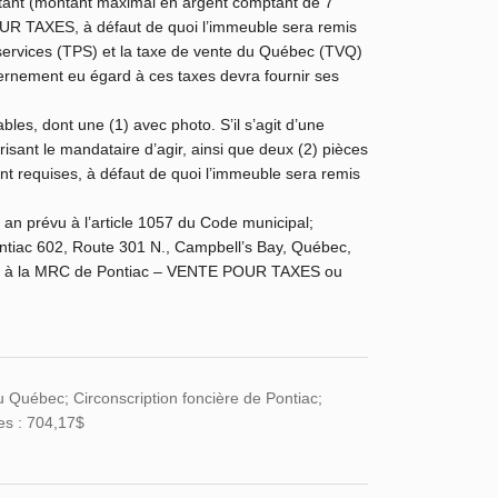
tant (montant maximal en argent comptant de 7
OUR TAXES, à défaut de quoi l’immeuble sera remis
 services (TPS) et la taxe de vente du Québec (TVQ)
vernement eu égard à ces taxes devra fournir ses
bles, dont une (1) avec photo. S’il s’agit d’une
isant le mandataire d’agir, ainsi que deux (2) pièces
nt requises, à défaut de quoi l’immeuble sera remis
 an prévu à l’article 1057 du Code municipal;
ntiac 602, Route 301 N., Campbell’s Bay, Québec,
ire à la MRC de Pontiac – VENTE POUR TAXES ou
u Québec; Circonscription foncière de Pontiac;
es : 704,17$