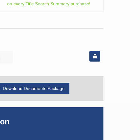
on every Title Search Summary purchase!
Download Documents Package
ion