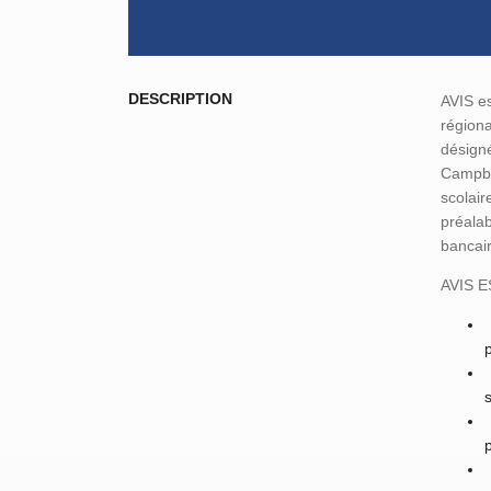
DESCRIPTION
AVIS es
région
désigné
Campbe
scolair
préalab
bancai
AVIS 