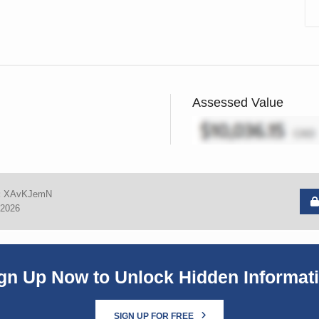
Assessed Value
:
XAvKJemN
 2026
gn Up Now to Unlock Hidden Informat
SIGN UP FOR FREE