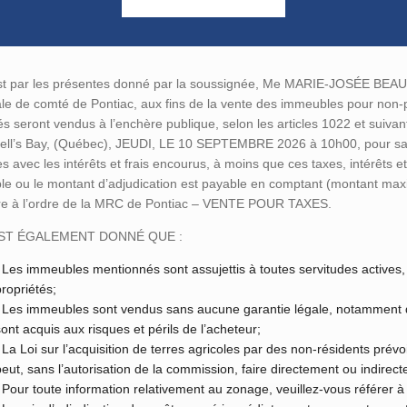
t par les présentes donné par la soussignée, Me MARIE-JOSÉE BEAULIEU
ale de comté de Pontiac, aux fins de la vente des immeubles pour non-
s seront vendus à l’enchère publique, selon les articles 1022 et suiva
ll’s Bay, (Québec), JEUDI, LE 10 SEPTEMBRE 2026 à 10h00, pour sati
es avec les intérêts et frais encourus, à moins que ces taxes, intérêts 
le ou le montant d’adjudication est payable en comptant (montant max
re à l’ordre de la MRC de Pontiac – VENTE POUR TAXES.
EST ÉGALEMENT DONNÉ QUE :
Les immeubles mentionnés sont assujettis à toutes servitudes actives, 
propriétés;
Les immeubles sont vendus sans aucune garantie légale, notamment de
sont acquis aux risques et périls de l’acheteur;
La Loi sur l’acquisition de terres agricoles par des non-résidents pré
peut, sans l’autorisation de la commission, faire directement ou indirecte
Pour toute information relativement au zonage, veuillez-vous référer à 