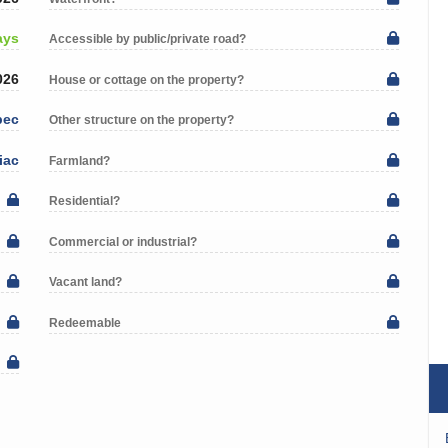
ays
Accessible by public/private road?
026
House or cottage on the property?
bec
Other structure on the property?
iac
Farmland?
Residential?
Commercial or industrial?
Vacant land?
Redeemable