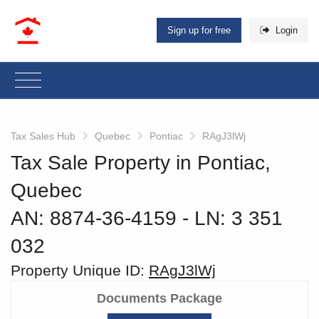
Sign up for free
Login
Tax Sales Hub
Quebec
Pontiac
RAgJ3lWj
Tax Sale Property in Pontiac,
Quebec
AN: 8874-36-4159
‐ LN: 3 351
032
Property Unique ID:
RAgJ3lWj
Documents Package