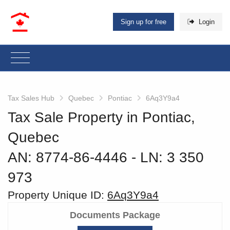
Sign up for free
Login
Tax Sales Hub
Quebec
Pontiac
6Aq3Y9a4
Tax Sale Property in Pontiac,
Quebec
AN: 8774-86-4446
‐ LN: 3 350
973
Property Unique ID:
6Aq3Y9a4
Documents Package