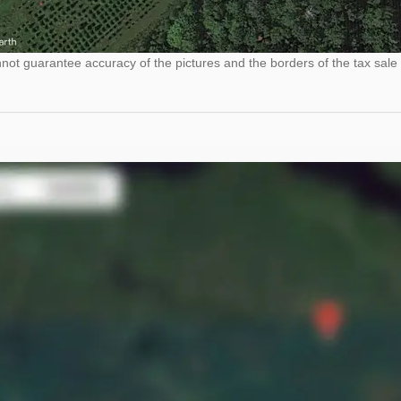
ot guarantee accuracy of the pictures and the borders of the tax sale 