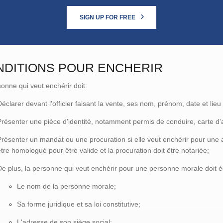
SIGN UP FOR FREE
NDITIONS POUR ENCHERIR
onne qui veut enchérir doit:
Déclarer devant l'officier faisant la vente, ses nom, prénom, date et li
Présenter une pièce d'identité, notamment permis de conduire, carte d
Présenter un mandat ou une procuration si elle veut enchérir pour une 
être homologué pour être valide et la procuration doit être notariée;
De plus, la personne qui veut enchérir pour une personne morale doit é
Le nom de la personne morale;
Sa forme juridique et sa loi constitutive;
L'adresse de son siège social;