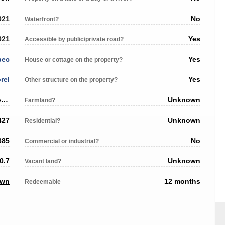
021
No
Waterfront?
021
Yes
Accessible by public/private road?
bec
Yes
House or cottage on the property?
rel
Yes
Other structure on the property?
858 Rang Prescott, Sainte-Victoire-de-Sorel, QC J0G 1T0
Unknown
Farmland?
427
Unknown
Residential?
685
No
Commercial or industrial?
0.7
Unknown
Vacant land?
own
12 months
Redeemable