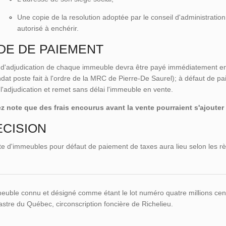
Une copie de la resolution adoptée par le conseil d'administratio
autorisé à enchérir.
DE DE PAIEMENT
x d'adjudication de chaque immeuble devra être payé immédiatement en
at poste fait à l'ordre de la MRC de Pierre-De Saurel); à défaut de pai
l'adjudication et remet sans délai l'immeuble en vente.
ez note que des frais encourus avant la vente pourraient s'ajoute
CISION
e d'immeubles pour défaut de paiement de taxes aura lieu selon les rè
uble connu et désigné comme étant le lot numéro quatre millions cent t
stre du Québec, circonscription foncière de Richelieu.