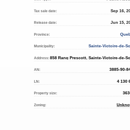
Sep 16, 2
Tax sale date:
Jun 15, 2
Release date:
Que
Province:
Sainte-Victoire-de-So
Municipality:
Address:
3885-90-8
AN:
4 130 
LN:
363
Property size:
Unkn
Zoning: