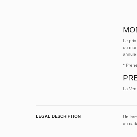
MO
Le pri
ou mand
annule 
* Pren
PRE
La Vent
LEGAL DESCRIPTION
Un imme
au cada