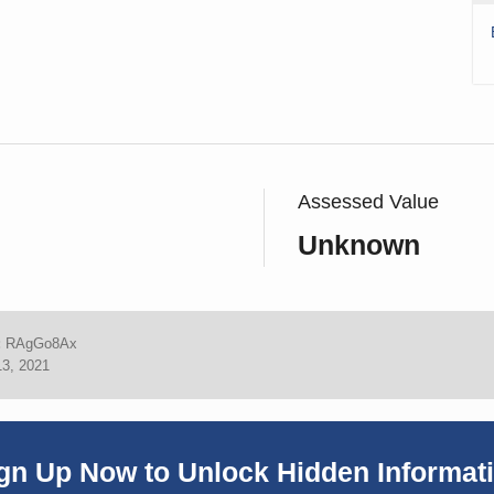
Assessed Value
Unknown
:
RAgGo8Ax
13, 2021
gn Up Now to Unlock Hidden Informat