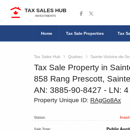
TAX SALES HUB
Follow us on Facebook
Follow us on Twitter
INVESTMENTS
Home
Tax Sale Properties
Tax Sa
Tax Sales Hub
Quebec
Sainte-Victoire-de-So
Tax Sale Property in Sain
858 Rang Prescott, Sainte
AN: 3885-90-8427
‐ LN: 
Property Unique ID:
RAgGo8Ax
Inact
Status:
Public Auct
Sale Type: