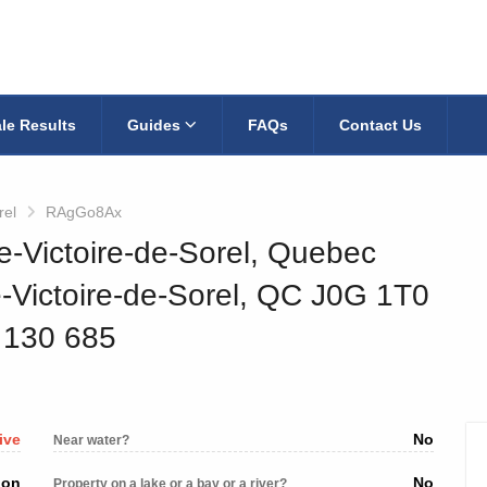
le Results
Guides
FAQs
Contact Us
rel
RAgGo8Ax
te-Victoire-de-Sorel, Quebec
-Victoire-de-Sorel, QC J0G 1T0
4 130 685
ive
No
Near water?
ion
No
Property on a lake or a bay or a river?